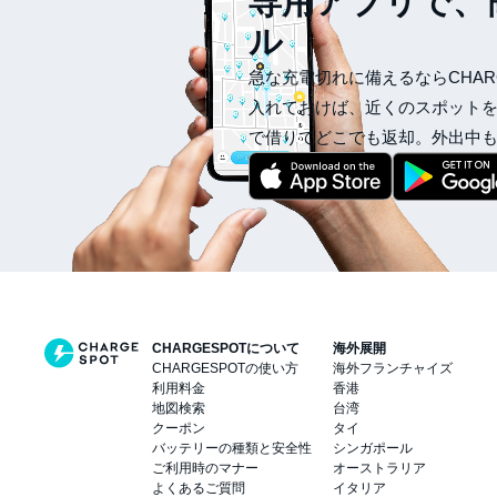
専用アプリで、
ル
急な充電切れに備えるならCHAR
入れておけば、近くのスポット
で借りてどこでも返却。外出中
CHARGESPOTについて
海外展開
CHARGESPOTの使い方
海外フランチャイズ
利用料金
香港
地図検索
台湾
クーポン
タイ
バッテリーの種類と安全性
シンガポール
ご利用時のマナー
オーストラリア
よくあるご質問
イタリア