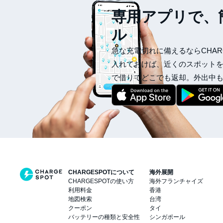
専用アプリで、
ル
急な充電切れに備えるならCHAR
入れておけば、近くのスポット
で借りてどこでも返却。外出中
CHARGESPOTについて
海外展開
CHARGESPOTの使い方
海外フランチャイズ
利用料金
香港
地図検索
台湾
クーポン
タイ
バッテリーの種類と安全性
シンガポール