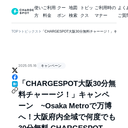
使い
ご利用
クー
地図
トピッ
ご利用時の
よく
方
料金
ポン
検索
クス
マナー
ご質
TOP
トピックス
「CHARGESPOT大阪30分無料チャーージ！」キャンペ
2025.05.16
キャンペーン
「CHARGESPOT大阪30分無
料チャーージ！」キャンペ
ーン ~Osaka Metroで万博
へ！大阪府内全域で何度でも